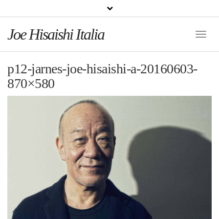
Joe Hisaishi Italia
Toggle
Naviga
p12-jarnes-joe-hisaishi-a-20160603-
870×580