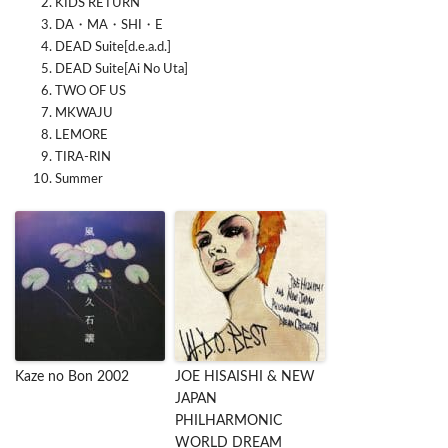
KIDS RETURN
DA・MA・SHI・E
DEAD Suite[d.e.a.d.]
DEAD Suite[Ai No Uta]
TWO OF US
MKWAJU
LEMORE
TIRA-RIN
Summer
Kaze no Bon 2002
JOE HISAISHI & NEW
JAPAN
PHILHARMONIC
WORLD DREAM