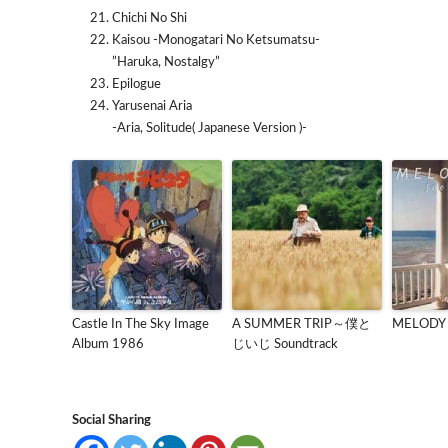
Chichi No Shi
Kaisou -Monogatari No Ketsumatsu-
”Haruka, Nostalgy”
Epilogue
Yarusenai Aria
-Aria, Solitude( Japanese Version )-
Castle In The Sky Image
A SUMMER TRIP～僕と
MELODY 
Album 1986
じいじ Soundtrack
Social Sharing