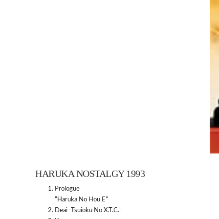
HARUKA NOSTALGY 1993
Prologue
”Haruka No Hou E”
Deai -Tsuioku No X.T.C.-