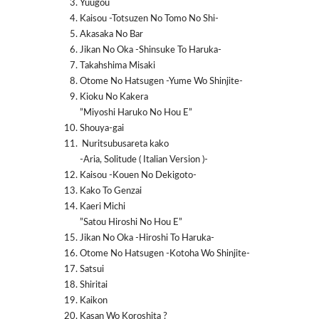
Yuugou
Kaisou -Totsuzen No Tomo No Shi-
Akasaka No Bar
Jikan No Oka -Shinsuke To Haruka-
Takahshima Misaki
Otome No Hatsugen -Yume Wo Shinjite-
Kioku No Kakera
”Miyoshi Haruko No Hou E”
Shouya-gai
Nuritsubusareta kako
-Aria, Solitude ( Italian Version )-
Kaisou -Kouen No Dekigoto-
Kako To Genzai
Kaeri Michi
”Satou Hiroshi No Hou E”
Jikan No Oka -Hiroshi To Haruka-
Otome No Hatsugen -Kotoha Wo Shinjite-
Satsui
Shiritai
Kaikon
Kasan Wo Koroshita ?