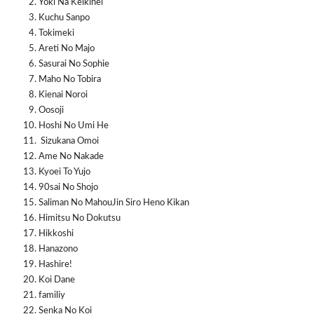
Yoki Na Keikihei
Kuchu Sanpo
Tokimeki
Areti No Majo
Sasurai No Sophie
Maho No Tobira
Kienai Noroi
Oosoji
Hoshi No Umi He
Sizukana Omoi
Ame No Nakade
Kyoei To Yujo
90sai No Shojo
Saliman No MahouJin Siro Heno Kikan
Himitsu No Dokutsu
Hikkoshi
Hanazono
Hashire!
Koi Dane
familiy
Senka No Koi