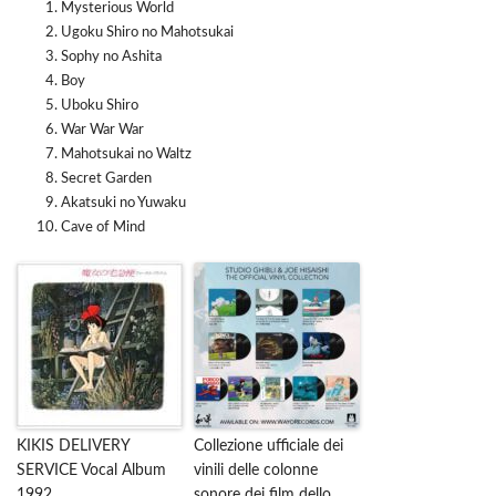
Mysterious World
Ugoku Shiro no Mahotsukai
Sophy no Ashita
Boy
Uboku Shiro
War War War
Mahotsukai no Waltz
Secret Garden
Akatsuki no Yuwaku
Cave of Mind
KIKIS DELIVERY
Collezione ufficiale dei
SERVICE Vocal Album
vinili delle colonne
1992
sonore dei film dello