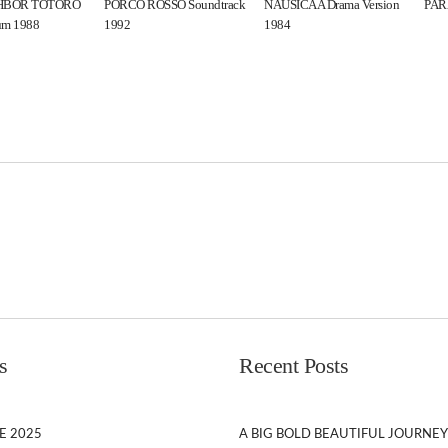
HBOR TOTORO
PORCO ROSSO Soundtrack
NAUSICAA Drama Version
PAR
um 1988
1992
1984
s
Recent Posts
E 2025
A BIG BOLD BEAUTIFUL JOURNEY