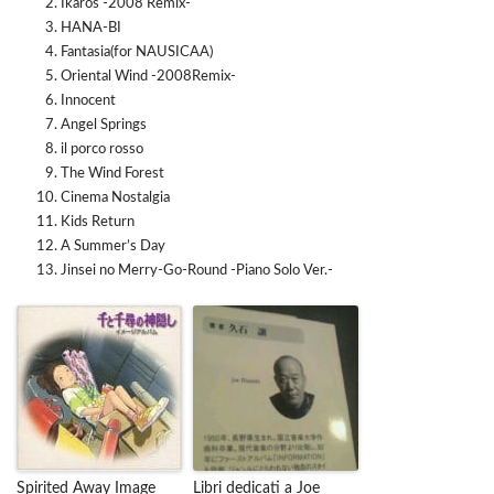
Ikaros -2008 Remix-
HANA-BI
Fantasia(for NAUSICAA)
Oriental Wind -2008Remix-
Innocent
Angel Springs
il porco rosso
The Wind Forest
Cinema Nostalgia
Kids Return
A Summer’s Day
Jinsei no Merry-Go-Round -Piano Solo Ver.-
Spirited Away Image
Libri dedicati a Joe