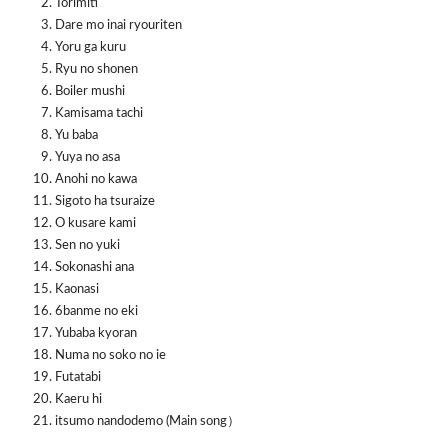
Torimiti
Dare mo inai ryouriten
Yoru ga kuru
Ryu no shonen
Boiler mushi
Kamisama tachi
Yu baba
Yuya no asa
Anohi no kawa
Sigoto ha tsuraize
O kusare kami
Sen no yuki
Sokonashi ana
Kaonasi
6banme no eki
Yubaba kyoran
Numa no soko no ie
Futatabi
Kaeru hi
itsumo nandodemo (Main song）