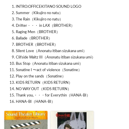
INTRO:OFFICEKITANO SOUND LOGO
Summer（Kikujiro no natu）
The Rain（Kikujiro no natu）
Drifter・・・ in LAX（BROTHER）
Raging Men（BROTHER）
Ballade（BROTHER）
BROTHER（BROTHER）
Silent Love（Anonatu itiban sizukana umi）
Clifside Waltz III（Anonatu itiban sizukana umi）
Bus Stop（Anonatu itiban sizukana umi）
Sonatine I 〜act of violence（Sonatine）
Play on the sands（Sonatine）
KIDS RETURN（KIDS RETURN）
NO WAY OUT（KIDS RETURN）
Thank you,・・・for Everythin（HANA-BI）
HANA-BI（HANA-BI）