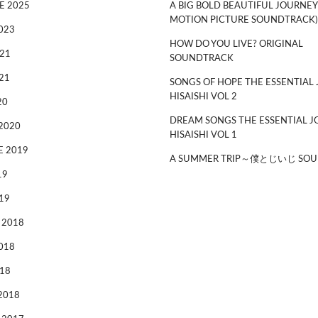
E 2025
A BIG BOLD BEAUTIFUL JOURNEY
MOTION PICTURE SOUNDTRACK)
023
HOW DO YOU LIVE? ORIGINAL
21
SOUNDTRACK
21
SONGS OF HOPE THE ESSENTIAL 
HISAISHI VOL 2
20
DREAM SONGS THE ESSENTIAL J
2020
HISAISHI VOL 1
 2019
A SUMMER TRIP～僕とじいじ SOU
19
19
 2018
018
18
2018