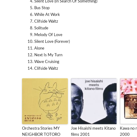
Silent Love (In Search Of Something)
Bus Stop
While At Work
Clifside Waltz
Solitude
Melody Of Love
Silent Love (Forever)
Alone
Next Is My Turn
Wave Cruising
Clifside Waltz
Orchestra Stories MY
Joe Hisaishi meets Kitano
Kawa no 
NEIGHBOR TOTORO
films 2001
2000