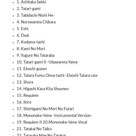
1. Ashitaka Sekki
2. Tatari-gami
3. Tabidachi-Nishi He-
4. Norowareta Chikara
5. Eshi
6. Deai
7. Kodama-tachi
8. Kami No Mori
9. Yugure No Tataraba
10. Tatari-gami II -Ubawareta Yama-
11. Eboshi-gozen
12. Tatara Fumu Onna-tachi -Eboshi Tatara-uta-
13. Shura
14. Higashi Kara Kita Shounen
15. Requiem
16. Ikiro
17. Shishigami No Mori No Futari
18. Mononoke-hime -Instrumental Version-
19. Requiem II 20.Mononoke-hime Vocal
21. Tatakai No Taiko
22. Tataraba Mae No Tatakai