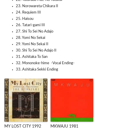
23. Norowareta Chikara II
24. Requiem III
25. Haisou
26. Tatari-gami III
27. Shi To Sei No Adajo
28. Yomi No Sekai
29. Yomi No Sekai II
30. Shi To Sei No Adajo II
31. Ashitaka To San
32. Mononoke-hime -Vocal Ending-
33. Ashitaka Sekki Ending
MY LOST CITY 1992
MKWAJU 1981